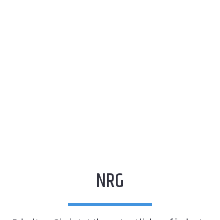
Jetzt Energieaudit sichern!
NRG